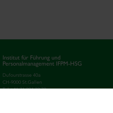
Institut für Führung und
Personalmanagement IFPM-HSG
Dufourstrasse 40a
CH-9000 St.Gallen
Tel +41 71 224 23 70
Universität St.Gallen – Hochschule für
Wirtschafts-, Rechts- und Sozialwissenschaften,