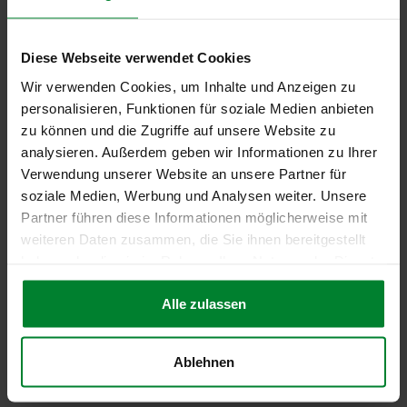
Prof. Dr. Klaus Lessmann,
†
Diese Webseite verwendet Cookies
Allgemeine Betriebswirtschaftslehre;
insbesondere Finanzwirtschaft
Wir verwenden Cookies, um Inhalte und Anzeigen zu
personalisieren, Funktionen für soziale Medien anbieten
zu können und die Zugriffe auf unsere Website zu
analysieren. Außerdem geben wir Informationen zu Ihrer
Verwendung unserer Website an unsere Partner für
Dr. David Maus
soziale Medien, Werbung und Analysen weiter. Unsere
Partner führen diese Informationen möglicherweise mit
weiteren Daten zusammen, die Sie ihnen bereitgestellt
Program Director
haben oder die sie im Rahmen Ihrer Nutzung der Dienste
gesammelt haben.
thyssenkrupp Academy GmbH
Alle zulassen
Ablehnen
Prof. Dr. Jochen Menges