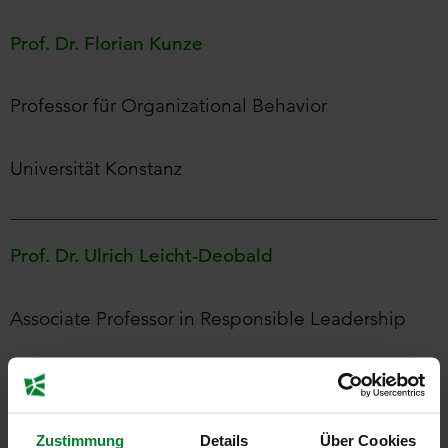
Prof. Dr.
Florian
Kunze
Professor für Organizational Behavior
Universität Konstanz
Prof. Dr. Ulrich Leicht-Deobald
Associate Professor in Responsible Leadership
Trinity Business School
Zustimmung
Details
Über Cookies