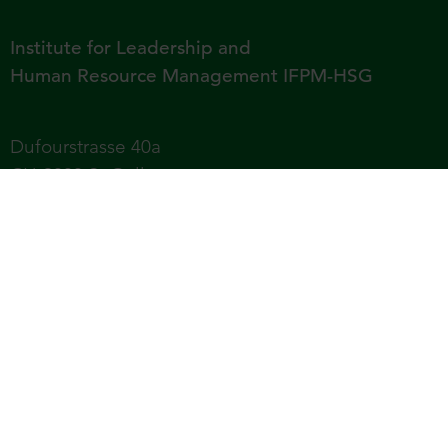
Institute for Leadership and
Human Resource Management IFPM-HSG
Dufourstrasse 40a
CH-9000 St.Gallen
Tel +41 71 224 23 70
University of St.Gallen – School of Economics,
Law, Social Sciences, International Affairs and
Computer Science (HSG)