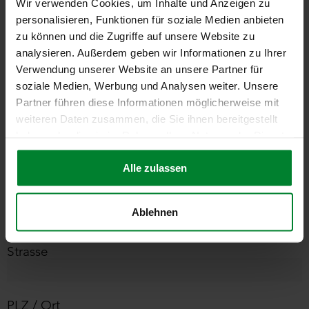
Wir verwenden Cookies, um Inhalte und Anzeigen zu
personalisieren, Funktionen für soziale Medien anbieten
Name
*
zu können und die Zugriffe auf unsere Website zu
analysieren. Außerdem geben wir Informationen zu Ihrer
Verwendung unserer Website an unsere Partner für
Geburtsdatum
soziale Medien, Werbung und Analysen weiter. Unsere
Partner führen diese Informationen möglicherweise mit
weiteren Daten zusammen, die Sie ihnen bereitgestellt
haben oder die sie im Rahmen Ihrer Nutzung der Dienste
gesammelt haben.
Alle zulassen
Private
Kontaktangaben
Ablehnen
Strasse
PLZ / Ort