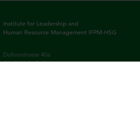
Institute for Leadership and
Human Resource Management IFPM-HSG
Dufourstrasse 40a
CH-9000 St.Gallen
Tel +41 71 224 23 70
University of St.Gallen – School of Economics,
Law, Social Sciences, International Affairs and
Computer Science (HSG)