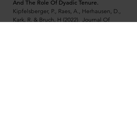
And The Role Of Dyadic Tenure.
Kipfelsberger, P., Raes, A., Herhausen, D.,
Kark, R. & Bruch, H (2022).
Journal
O
f
Organiza
t
ion
a
l Be
havior
.
Wissenschaftlicher Artikel
Mapping and managing productive
organizational energy over time: The
Energy Pattern Explorer tool
Vogel, B., Raes, A. M., & Bruch, H. (2022).
Long Range Planning.
Wissenschaftlicher Artikel
Team boundary work and team workload
demands: Their interactive effect on team