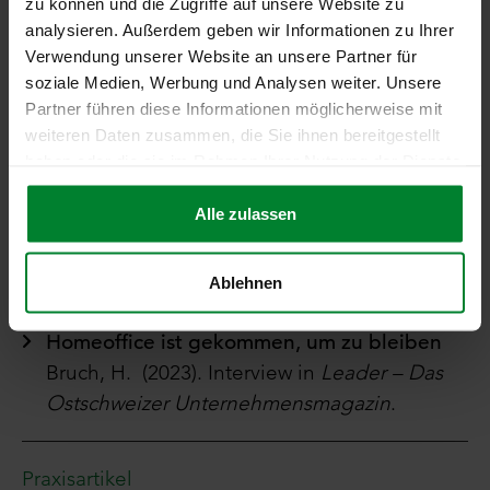
zu können und die Zugriffe auf unsere Website zu
Bruch, H. (2023).
Human Resource
analysieren. Außerdem geben wir Informationen zu Ihrer
Management.
Verwendung unserer Website an unsere Partner für
soziale Medien, Werbung und Analysen weiter. Unsere
Partner führen diese Informationen möglicherweise mit
Trendstudien
weiteren Daten zusammen, die Sie ihnen bereitgestellt
Unternehmen am Limit: Wie Unternehmen
haben oder die sie im Rahmen Ihrer Nutzung der Dienste
zu gesunder Hochleistung kommen
gesammelt haben.
Bruch, H. & Neu, M. (2023). Trendstudie
Alle zulassen
2023. Konstanz.
Ablehnen
Praxisartikel
Homeoffice ist gekommen, um zu bleiben
Bruch, H. (2023). Interview in
Leader – Das
Ostschweizer Unternehmensmagazin
.
Praxisartikel