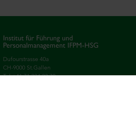
Institut für Führung und
Personalmanagement IFPM-HSG
Dufourstrasse 40a
CH-9000 St.Gallen
Tel +41 71 224 23 70
Universität St.Gallen – Hochschule für
Wirtschafts-, Rechts- und Sozialwissenschaften,
Internationale Beziehungen und Informatik (HSG)