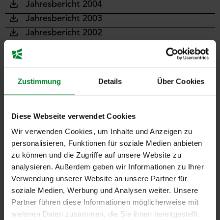
Jahresbericht 2004
Jahresbericht 2003
Jahresbericht 2002
Jahresbericht 2001
Zustimmung
Details
Über Cookies
KONTAKT
Diese Webseite verwendet Cookies
contactifpm@unisg.ch
Wir verwenden Cookies, um Inhalte und Anzeigen zu
+41 71 224 23 70
personalisieren, Funktionen für soziale Medien anbieten
zu können und die Zugriffe auf unsere Website zu
analysieren. Außerdem geben wir Informationen zu Ihrer
Verwendung unserer Website an unsere Partner für
soziale Medien, Werbung und Analysen weiter. Unsere
Partner führen diese Informationen möglicherweise mit
weiteren Daten zusammen, die Sie ihnen bereitgestellt