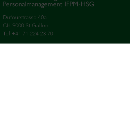
Personalmanagement IFPM-HSG
Dufourstrasse 40a
CH-9000 St.Gallen
Tel +41 71 224 23 70
Universität St.Gallen – Hochschule für
Wirtschafts-, Rechts- und Sozialwissenschaften,
Internationale Beziehungen und Informatik (HSG)
Services
Impressum