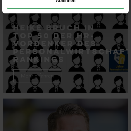
Ablehnen
Heike Bruch in
Top 50 der HR-
Vordenker des
Personalwirtschaft
Rankings
Mehr erfahren