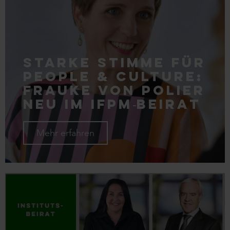
Starke Stimme für
People & Culture:
Frauke von Polier
neu im IFPM‑Beirat
Mehr erfahren