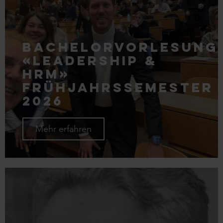
Bachelorvorlesung
«Leadership &
HRM»
Frühjahrssemester
2026
Mehr erfahren