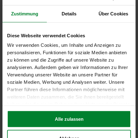
Zustimmung
Details
Über Cookies
Heike Bruch auch
2025 führende
Diese Webseite verwendet Cookies
Persönlichkeit
Wir verwenden Cookies, um Inhalte und Anzeigen zu
des HR-
personalisieren, Funktionen für soziale Medien anbieten
Managements
zu können und die Zugriffe auf unsere Website zu
analysieren. Außerdem geben wir Informationen zu Ihrer
Verwendung unserer Website an unsere Partner für
Mehr erfahren
soziale Medien, Werbung und Analysen weiter. Unsere
Partner führen diese Informationen möglicherweise mit
weiteren Daten zusammen, die Sie ihnen bereitgestellt
haben oder die sie im Rahmen Ihrer Nutzung der Dienste
gesammelt haben.
Alle zulassen