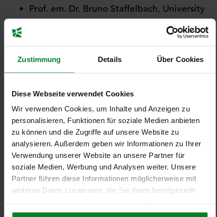
Prof. em. Dr. Bruno Staffelbach
,
University
of Lucerne
Martin Seiler
, Vorstand Personal und
Recht,
Deutsche Bahn AG
Zustimmung
Details
Über Cookies
Prof. Dr. Heike Bruch
, Professorin für
Leadership, Direktorin des IFPM-HSG
Prof. Dr. J. Peter Murmann
, Ordentlicher
Diese Webseite verwendet Cookies
Professor für Strategisches Management,
Wir verwenden Cookies, um Inhalte und Anzeigen zu
Institut für Betriebswirtschaft-HSG
personalisieren, Funktionen für soziale Medien anbieten
Frauke von Polier
, KI Transformation
zu können und die Zugriffe auf unsere Website zu
Officer, Mitglied des Executive Board der
analysieren. Außerdem geben wir Informationen zu Ihrer
Verwendung unserer Website an unsere Partner für
Viessmann Generations Group
soziale Medien, Werbung und Analysen weiter. Unsere
Dr. Sabine Poralla-Arnold
, Director NPI
Partner führen diese Informationen möglicherweise mit
Project Governance Processes & Tool
weiteren Daten zusammen, die Sie ihnen bereitgestellt
Engineering,
AGCO Corporation
haben oder die sie im Rahmen Ihrer Nutzung der Dienste
Prof. Dr.
Nils Fürstenberg
, Vizedirektor
gesammelt haben.