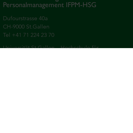
Personalmanagement IFPM-HSG
Dufourstrasse 40a
CH-9000 St.Gallen
Tel +41 71 224 23 70
Universität St.Gallen – Hochschule für
Wirtschafts-, Rechts- und Sozialwissenschaften,
Internationale Beziehungen und Informatik (HSG)
Services
Impressum