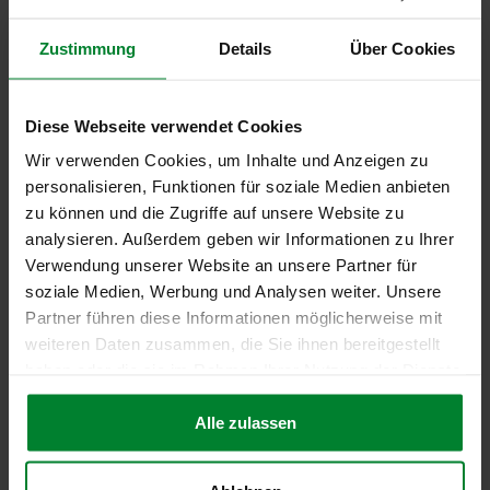
Zustimmung
Details
Über Cookies
Heike Bruch in
Top 50 der HR-
Diese Webseite verwendet Cookies
Vordenker des
Wir verwenden Cookies, um Inhalte und Anzeigen zu
Personalwirtschaft
personalisieren, Funktionen für soziale Medien anbieten
Rankings
zu können und die Zugriffe auf unsere Website zu
analysieren. Außerdem geben wir Informationen zu Ihrer
Verwendung unserer Website an unsere Partner für
Mehr erfahren
soziale Medien, Werbung und Analysen weiter. Unsere
Partner führen diese Informationen möglicherweise mit
weiteren Daten zusammen, die Sie ihnen bereitgestellt
haben oder die sie im Rahmen Ihrer Nutzung der Dienste
gesammelt haben.
Alle zulassen