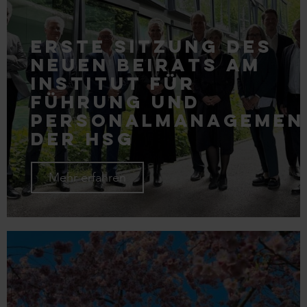
Erste Sitzung des
neuen Beirats am
Institut für
Führung und
Personalmanagemen
der HSG
Mehr erfahren