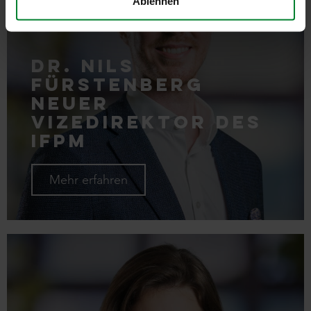
Ablehnen
Dr. Nils
Fürstenberg
neuer
Vizedirektor des
IFPM
Mehr erfahren