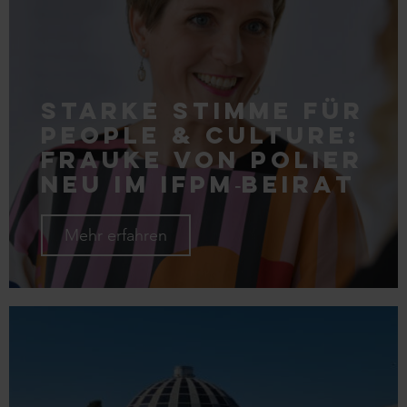
Starke Stimme für
People & Culture:
Frauke von Polier
neu im IFPM‑Beirat
Mehr erfahren