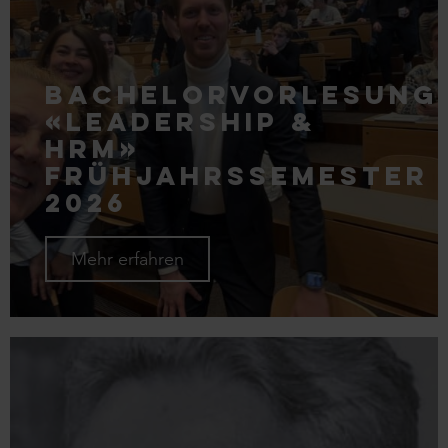
Bachelorvorlesung
«Leadership &
HRM»
Frühjahrssemester
2026
Mehr erfahren