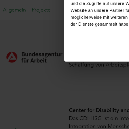
und die Zugriffe auf unsere 
Partner
Allgemein
Projekte
Website an unsere Partner fü
möglicherweise mit weiteren
der Dienste gesammelt habe
Bundesagentur für Arbe
Wesentliche Aufgaben de
Deutschland sind die Ver
Berufsberatung, Arbeitg
Schaffung von Arbeitspl
Center for Disability an
Das CDI-HSG ist ein inte
Integration von Mensche