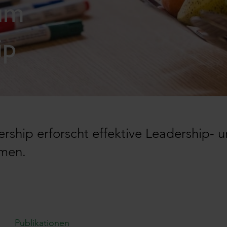
um
ip
rship
erforscht effektive Leadership- 
men.
Publikationen