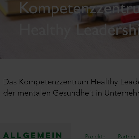
Kompetenzzentr
Healthy Leadersh
Das Kompetenzzentrum
Healthy
Leade
der
mentalen
Gesundheit in
Unterneh
Allgemein
Projekte
Partner