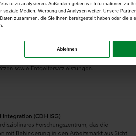
Website zu analysieren. Außerdem geben wir Informationen zu I
Publikationen
r soziale Medien, Werbung und Analysen weiter. Unsere Partner
 Daten zusammen, die Sie ihnen bereitgestellt haben oder die s
n.
it
s grössten Dienstleisters am Arbeitsmarkt in
Ablehnen
mittlung in Ausbildungs- und Arbeitsstellen,
eberberatung, Leistungen zur Erhaltung und
ätzen sowie Entgeltersatzleistungen.
d Integration (CDI-HSG)
rdisziplinäres Forschungszentrum, das die
n mit Behinderung in den Arbeitsmarkt aus Sicht